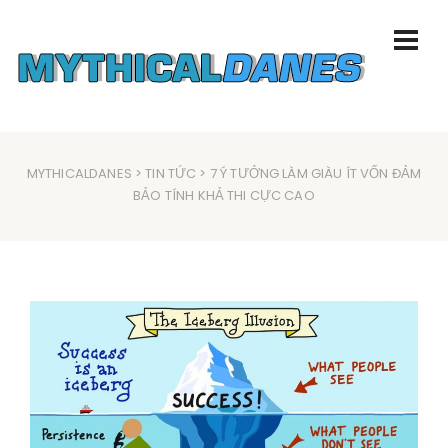
MYTHICALDANES
>
TIN TỨC
> 7 Ý TƯỞNG LÀM GIÀU ÍT VỐN ĐẢM
BẢO TÍNH KHẢ THI CỰC CAO