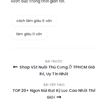
vượt bậc trong thời gian tới.
cách làm giàu ít vốn
làm giàu ít vốn
Điều
BÀI TRƯỚC
Shop Vật Nuôi Thú Cưng Ở TPHCM Giá
hướng
Rẻ, Uy Tín Nhất
bài
BÀI TIẾP THEO
TOP 20+ Ngọn Núi Đạt Kỷ Lục Cao Nhất Thế
viết
Giới